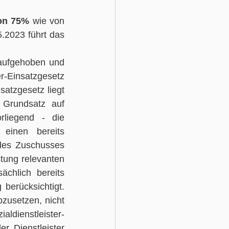
on 75%
 wie von 
.2023 führt das 
 aufgehoben und 
-Einsatzgesetz 
atzgesetz liegt 
Grundsatz auf 
liegend - die 
einen bereits 
des Zuschusses 
tung relevanten 
chlich bereits 
berücksichtigt. 
zusetzen, nicht 
dienstleister-
r Dienstleister 