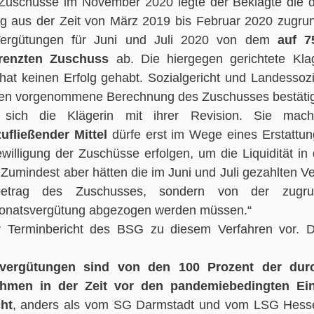
 Zuschüsse im November 2020 legte der Beklagte die dur
g aus der Zeit von März 2019 bis Februar 2020 zugrun
Vergütungen für Juni und Juli 2020 von dem 
auf 7
renzten Zuschuss
 ab. Die hiergegen gerichtete Kla
hat keinen Erfolg gehabt. Sozialgericht und Landessozi
ten vorgenommene Berechnung des Zuschusses bestätig
ufließender Mittel 
dürfe erst im Wege eines Erstattun
illigung der Zuschüsse erfolgen, um die Liquidität in 
Zumindest aber hätten die im Juni und Juli gezahlten Ve
trag des Zuschusses, sondern von der zugrun
 Monatsvergütung abgezogen werden müssen.“
r Terminbericht des BSG zu diesem Verfahren vor. Di
 
svergütungen sind von den 100 Prozent der durch
hmen in der Zeit vor den pandemiebedingten Ein
cht