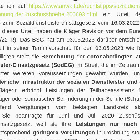
e ich auf 
https://www.anwalt.de/rechtstipps/sozialdiens
hnung-der-zuschusshoehe-200693.html
 ein Urteil de
 zum Sozialdienstleistereinsatzgesetz vom 16.03.2022 v
dieses Urteil haben die Kläger Revision vor dem Bunde
6/22 R). Das BSG hat am 03.05.2023 darüber entschi
lt in seiner Terminvorschau für den 03.05.2023 wie f
igten steht die 
Berechnung
 der 
coronabedingten Z
ister-Einsatzgesetz (SodEG) 
im Streit, die im Zeitrau
ter weiteren Voraussetzungen gewährt wurden, u
derliche Infrastruktur der sozialen Dienstleister und
lägerin erbringt Leistungen der Teilhabeassistenz 
tiger oder somatischer Behinderung in der Schule (Schul
laufend Vergütungen vom beklagten Landkreis al
fe. Sie beantragte für Juni und Juli 2020 Zusch
-Einsatzgesetz, weil sie ihre 
ntsprechend 
geringere Vergütungen
 in Rechnung stel