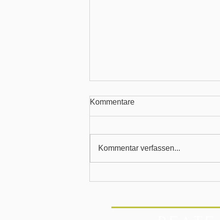
Kommentare
Kommentar verfassen...
Gesetzliche
Krankenversicherung: Keine
Familienversicherung durch
kurzzeitigen Bezug einer
Teilrente