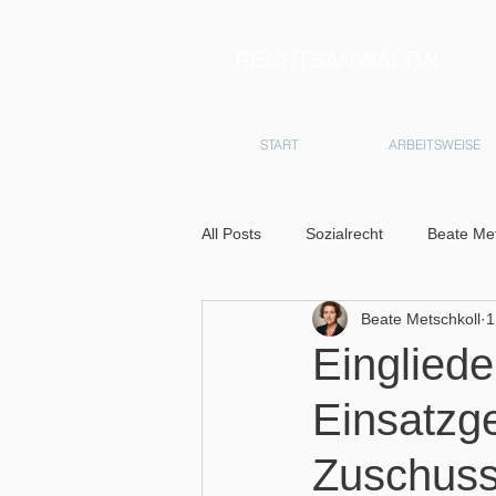
RECHTSANWÄLTIN
START
ARBEITSWEISE
All Posts
Sozialrecht
Beate Met
Beate Metschkoll
1
Eingliede
Einsatzg
Zuschuss