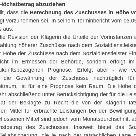
Höchstbetrag abzuziehen 
t, dass die 
Berechnung des Zuschusses in Höhe v
agt vorzunehmen sei. In seinem Terminbericht vom 03.05
 aus:
die Revision der Klägerin die Urteile der Vorinstanzen
ahlung höherer Zuschüsse nach dem Sozialdienstleister
r Höhe der Zuschüsse nach dem Sozialdienstleister-Eins
icht im Ermessen der Behörde, sondern erfolgt im 
ukunftsbezogenen Prognose. Erfolgt aber - wie vor
 die Gewährung der Zuschüsse nachträglich für 
itraum, ist für eine Prognose kein Raum. Die Höhe 
ehr abschließend unter Berücksichtigung der für die Leis
at der Beklagte zu Recht die von der Klägerin tatsä
en Mittel für erbrachte Leistungen bei der Bewilligung 
flossenen Mittel sind jedoch vom Monatsdurchschnitt ab
betrag des Zuschusses. Insoweit bietet das Sozial
Teilabsicherung, die je nach der tatsächlichen Lage de