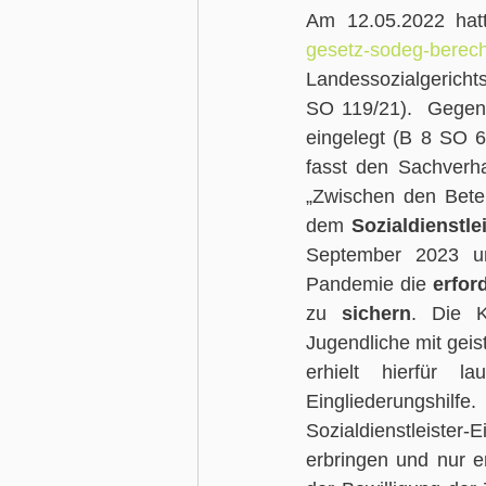
Am 12.05.2022 hatt
gesetz-sodeg-berec
Landessozialgerichts
SO 119/21).  Gegen 
eingelegt (B 8 SO 
fasst den Sachverha
„Zwischen den Beteil
dem 
Sozialdienstle
September 2023 un
Pandemie die 
erfor
zu 
sichern
. Die K
Jugendliche mit geis
erhielt hierfür 
Eingliederungshil
Sozialdienstleister
erbringen und nur e