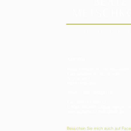
Kontakt
Beate Metschkoll - Rechtsanwältin
Fachanwältin für Sozialrecht
Sophienstr.1
80333 München
Telefon:
089 / 54329770
Fax: 089 / 54329710
E-Mail: office@rechtsanwaeltin-me
www.sozialrecht-metschkoll.de
Besuchen Sie mich auch auf Fac