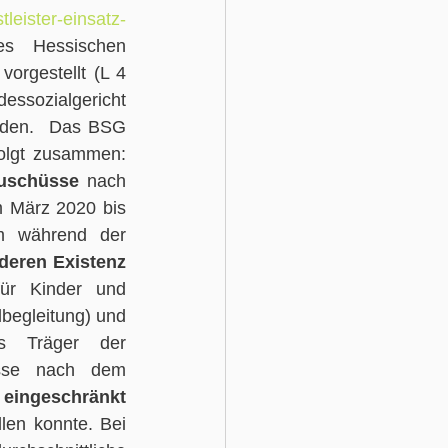
tleister-einsatz-
s Hessischen 
orgestellt (L 4 
ssozialgericht 
eden.  Das BSG 
olgt zusammen: 
uschüsse
 nach 
m März 2020 bis 
m während der 
 deren Existenz
für Kinder und 
begleitung) und 
s Träger der 
üsse nach dem 
Leistungen nur noch eingeschränkt 
len konnte. Bei 