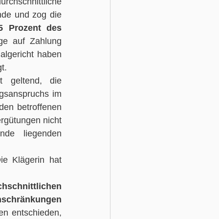
chschnittliche 
de und zog die 
5 Prozent des 
ge auf Zahlung 
algericht haben 
t.
Hiergegen wendet sich die Klägerin mit ihrer Revision. Sie macht geltend, die 
gsanspruchs im 
den betroffenen 
rgütungen nicht 
de liegenden 
e Klägerin hat 
schnittlichen 
schränkungen 
, anders als vom SG Darmstadt und vom LSG Hessen entschieden, 