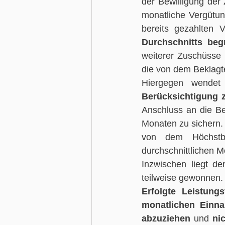
der Bewilligung der
monatliche Vergütun
bereits gezahlten 
Durchschnitts beg
weiterer Zuschüsse 
die von dem Beklag
Berücksichtigung z
Anschluss an die Bew
Monaten zu sichern. 
von dem Höchstbe
durchschnittlichen
Inzwischen liegt de
teilweise gewonnen.
Erfolgte Leistung
monatlichen Einna
abzuziehen
 und 
ni