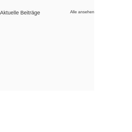
Alle ansehen
Aktuelle Beiträge
Meine Seminare bei der
BeckAkademie im April
und Dezember 2025
Ein Seminar für Arbeitgeber,
Kommentare
Arbeitnehmer, Freiberufler,