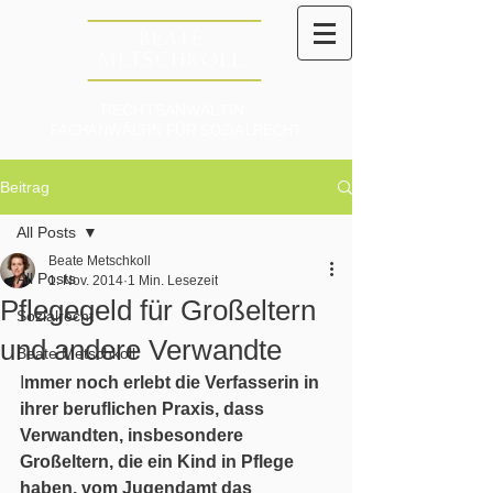
RECHTSANWÄLTIN
FACHANWÄLTIN FÜR SOZIALRECHT
Beitrag
All Posts
Beate Metschkoll
All Posts
1. Nov. 2014
1 Min. Lesezeit
Pflegegeld für Großeltern
Sozialrecht
und andere Verwandte
Beate Metschkoll
I
mmer noch erlebt die Verfasserin in 
ihrer beruflichen Praxis, dass 
Verwandten, insbesondere 
Großeltern, die ein Kind in Pflege 
haben, vom Jugendamt das 