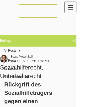
RECHTSANWÄLTIN
FACHANWÄLTIN FÜR SOZIALRECHT
Beitrag
All Posts
Beate Metschkoll
All Posts
14. Feb. 2014
1 Min. Lesezeit
Sozialhilferecht,
Sozialrecht
Unterhaltsrecht
Beate Metschkoll
Rückgriff des 
Sozialhilfeträgers 
gegen einen 